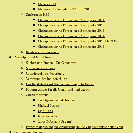
Meister 2014
Meister und Champions 2016 bis 2018
Zuchtpreise HSS
Champions sowie Förder- und Zuchtpreise 2011
Champions sowie Förder- und Zuchtpreise 2012
Champions sowie Förder- und Zuchtpreise 2013
Champions sowie Förder- und Zuchtpreise 2014
Champions sowie Förder- und Zuchtpreise 2016 bis 2017
Champions sowie Förder- und Zuchtpreise 2018
Kontakt und Impressum
Zuchttipps und Giantbörse
Suchen und Finden - Die Giantbörse
Spitzentiere züchten?
Grundregeln der Vererbung
Vererbung der Indigofärbung
Der Kopf des Giant Homers und mögliche Fehler
Fütterungstipps für die Giant- und Taubenzucht
Züchterportraits
Zuchtgemeinschaft Römer
Michael Sachse
Egid Plank
Klaas de With
János Dobstadt (Ungarn)
Farbenschlagsbezogene Anmerkungen und Zugeständnisse beim Giant
Termine und Papiere