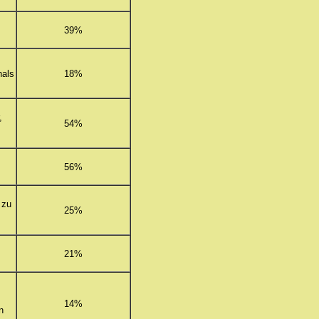
39%
hals
18%
r,
54%
56%
 zu
25%
21%
gt
14%
n