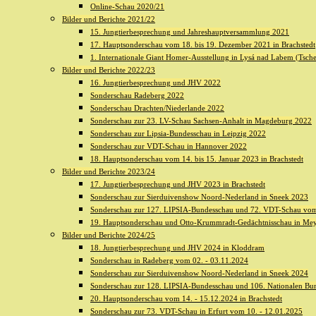
Online-Schau 2020/21
Bilder und Berichte 2021/22
15. Jungtierbesprechung und Jahreshauptversammlung 2021
17. Hauptsonderschau vom 18. bis 19. Dezember 2021 in Brachstedt
1. Internationale Giant Homer-Ausstellung in Lysá nad Labem (Tsch
Bilder und Berichte 2022/23
16. Jungtierbesprechung und JHV 2022
Sonderschau Radeberg 2022
Sonderschau Drachten/Niederlande 2022
Sonderschau zur 23. LV-Schau Sachsen-Anhalt in Magdeburg 2022
Sonderschau zur Lipsia-Bundesschau in Leipzig 2022
Sonderschau zur VDT-Schau in Hannover 2022
18. Hauptsonderschau vom 14. bis 15. Januar 2023 in Brachstedt
Bilder und Berichte 2023/24
17. Jungtierbesprechung und JHV 2023 in Brachstedt
Sonderschau zur Sierduivenshow Noord-Nederland in Sneek 2023
Sonderschau zur 127. LIPSIA-Bundesschau und 72. VDT-Schau vom
19. Hauptsonderschau und Otto-Krummradt-Gedächtnisschau in Me
Bilder und Berichte 2024/25
18. Jungtierbesprechung und JHV 2024 in Kloddram
Sonderschau in Radeberg vom 02. - 03.11.2024
Sonderschau zur Sierduivenshow Noord-Nederland in Sneek 2024
Sonderschau zur 128. LIPSIA-Bundesschau und 106. Nationalen Bun
20. Hauptsonderschau vom 14. - 15.12.2024 in Brachstedt
Sonderschau zur 73. VDT-Schau in Erfurt vom 10. - 12.01.2025