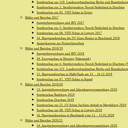
Sonderschau zur 119. Landesverbandsschau Berlin und Brandenburg 
Sonderschau zur 2. Sierduivenshow Noord-Nederland in Drachten
Sonderschau zur 65. VDT-Schau in Erfurt
Bilder und Berichte 2017
Jungtierbesprechung und JHV 2017
Sonderschau zur 3. Sierduivenshow Noord-Nederland in Drachten
Sonderschau zur 66. VDT-Schau in Leipzig 2017
14. Hauptsonderschau des SV Giant Homer in Brachstedt 2018
Anmerkungen zur Preisrichterarbeit
Bilder und Berichte 2018/19
Jungtierbesprechung und JHV 2018
29. Europaschau in Herning (Dänemark)
Sonderschau zur 4. Sierduivenshow Noord-Nederland in Drachten (N
Sonderschau zur 121. Landesverbandsschau Berlin und Brandenburg 
15. Haupsonderschau in Halle/Saale am 15. - 16.12.2018
Sonderschau zur 67. VDT-Schau in Kassel
Bilder und Berichte 2019/20
13. Jungtierbesprechung und Jahreshauptversammlung 2019
Sonderschau Radeberg 2019
Sonderschau Drachten 2019
Sonderschau zur 22. LV-Schau Sachsen-Anhalt in Magdeburg 2019
Sonderschau zur 68. VDT-Schau in Leipzig 2019
16. Hauptsonderschau in Brachstedt vom 11. - 12.01.2020
Bilder und Berichte 2020/21
14. Jungtierbesprechung und Jahreshauptversammlung 2020