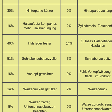
30%
Hinterpartie kürzer
9%
Hinterpartie zu lang
Halsaufsatz kompakter,
16%
2%
Zylinderhals, Flaschen
mehr Halsverjüngung
Zu loses Halsgefiede
40%
Halsfeder fester
14%
Halsfalten
51%
Schnabel substanzvoller
5%
Schnabel zu spitz
Fehlt Vorkopfwölbung,
16%
Vorkopf gewölbter
9%
flach im Vorkopf
14%
Warzenrücken gefüllter
7%
Warzendruck
Warzen zarter,
Warze zu grob, zei
5%
Unterschnabelwarzen
9%
Unterschnabelwarze
beachten