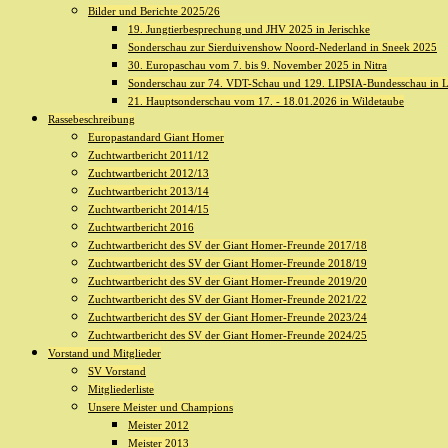
Bilder und Berichte 2025/26
19. Jungtierbesprechung und JHV 2025 in Jerischke
Sonderschau zur Sierduivenshow Noord-Nederland in Sneek 2025
30. Europaschau vom 7. bis 9. November 2025 in Nitra
Sonderschau zur 74. VDT-Schau und 129. LIPSIA-Bundesschau in L
21. Hauptsonderschau vom 17. - 18.01.2026 in Wildetaube
Rassebeschreibung
Europastandard Giant Homer
Zuchtwartbericht 2011/12
Zuchtwartbericht 2012/13
Zuchtwartbericht 2013/14
Zuchtwartbericht 2014/15
Zuchtwartbericht 2016
Zuchtwartbericht des SV der Giant Homer-Freunde 2017/18
Zuchtwartbericht des SV der Giant Homer-Freunde 2018/19
Zuchtwartbericht des SV der Giant Homer-Freunde 2019/20
Zuchtwartbericht des SV der Giant Homer-Freunde 2021/22
Zuchtwartbericht des SV der Giant Homer-Freunde 2023/24
Zuchtwartbericht des SV der Giant Homer-Freunde 2024/25
Vorstand und Mitglieder
SV Vorstand
Mitgliederliste
Unsere Meister und Champions
Meister 2012
Meister 2013