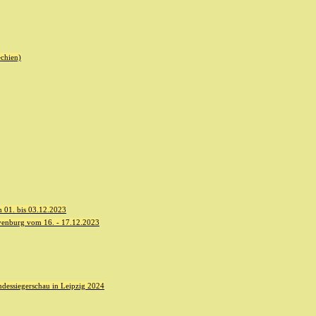
echien)
 01. bis 03.12.2023
yenburg vom 16. - 17.12.2023
dessiegerschau in Leipzig 2024