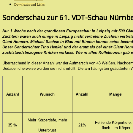
Downloads und Links
Sonderschau zur 61. VDT-Schau Nürnb
Nur 1 Woche nach der grandiosen Europaschau in Leipzig mit 500 Gian
Züchtern waren auch einige in Leipzig nicht vertretene Zuchten vertret
Giant Homern. Michael Sachse in Blau mit Binden konnte seine beeindr
Unser Sonderrichter Tino Henkel und der erstmals bei einer Giant H
zuchtstandsbezogene Kritiken verfasst. Wie in allen Kollektionen gab
Überraschend in dieser Anzahl war der Aufmarsch von 43 Weißen. Nachdem 
Bedauerlicherweise wurden sie nicht erfüllt. Die am häufigsten geäußerte
Anzahl
Wunsch
Anzahl
Mangel
Mehr Körpertiefe, mehr
Fehlende Körpertiefe,
35 %
21%
flach im Körper
Unterbrust