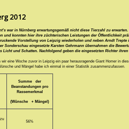
erg 2012
t’s war in Nürnberg erwartungsgemäß nicht diese Tierzahl zu erwarten.
en und konnten hier ihre züchterischen Leistungen der Öffentlichkeit prä
uckende Vorstellung von Leipzig wiederholen und neben Arndt Trepte in
omer Sonderschau eingesetzte Karsten Gehrmann übernahmen die Bewertu
 es Licht und Schatten. Nachfolgend geben die eingesetzten Richter ihre
wir eine Woche zuvor in Leipzig ein paar herausragende Giant Homer in di
n Wünsche und Mängel habe ich einmal in einer Statistik zusammenzufassen.
Summe der
Beanstandungen pro
Rassemerkmal
(Wünsche + Mängel)
 zu
56%