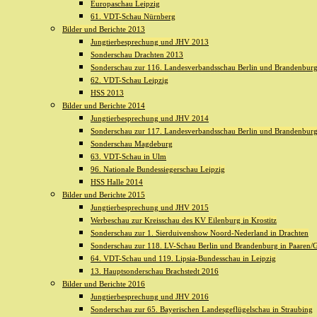
Europaschau Leipzig
61. VDT-Schau Nürnberg
Bilder und Berichte 2013
Jungtierbesprechung und JHV 2013
Sonderschau Drachten 2013
Sonderschau zur 116. Landesverbandsschau Berlin und Brandenburg 
62. VDT-Schau Leipzig
HSS 2013
Bilder und Berichte 2014
Jungtierbesprechung und JHV 2014
Sonderschau zur 117. Landesverbandsschau Berlin und Brandenburg 
Sonderschau Magdeburg
63. VDT-Schau in Ulm
96. Nationale Bundessiegerschau Leipzig
HSS Halle 2014
Bilder und Berichte 2015
Jungtierbesprechung und JHV 2015
Werbeschau zur Kreisschau des KV Eilenburg in Krostitz
Sonderschau zur 1. Sierduivenshow Noord-Nederland in Drachten
Sonderschau zur 118. LV-Schau Berlin und Brandenburg in Paaren/G
64. VDT-Schau und 119. Lipsia-Bundesschau in Leipzig
13. Hauptsonderschau Brachstedt 2016
Bilder und Berichte 2016
Jungtierbesprechung und JHV 2016
Sonderschau zur 65. Bayerischen Landesgeflügelschau in Straubing