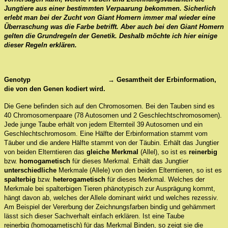
Jungtiere aus einer bestimmten Verpaarung bekommen. Sicherlich
erlebt man bei der Zucht von Giant Homern immer mal wieder eine
Überraschung was die Farbe betrifft. Aber auch bei den Giant Homern
gelten die Grundregeln der Genetik. Deshalb möchte ich hier einige
dieser Regeln erklären.
Genotyp → Gesamtheit der Erbinformation,
die von den Genen kodiert wird.
Die Gene befinden sich auf den Chromosomen. Bei den Tauben sind es
40 Chromosomenpaare (78 Autosomen und 2 Geschlechtschromosomen).
Jede junge Taube erhält von jedem Elternteil 39 Autosomen und ein
Geschlechtschromosom. Eine Hälfte der Erbinformation stammt vom
Täuber und die andere Hälfte stammt von der Täubin. Erhält das Jungtier
von beiden Elterntieren das
gleiche Merkmal
(Allel), so ist es
reinerbig
bzw.
homogametisch
für dieses Merkmal. Erhält das Jungtier
unterschiedliche
Merkmale (Allele) von den beiden Elterntieren, so ist es
spalterbig
bzw.
heterogametisch
für dieses Merkmal. Welches der
Merkmale bei spalterbigen Tieren phänotypisch zur Ausprägung kommt,
hängt davon ab, welches der Allele dominant wirkt und welches rezessiv.
Am Beispiel der Vererbung der Zeichnungsfarben bindig und gehämmert
lässt sich dieser Sachverhalt einfach erklären. Ist eine Taube
reinerbig (homogametisch) für das Merkmal Binden, so zeigt sie die