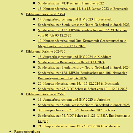
Sonderschau zur VDT-Schau in Hannover 2022
18. Hauptsonderschau vom 14. bis 15. Januar 2023 in Brachstedt
Bilder und Berichte 2023/24
17. Jungtierbesprechung und JHV 2023 in Brachstedt
Sonderschau zur Sierduivenshow Noord-Nederland in Sneek 2023
Sonderschau zur 127. LIPSIA-Bundesschau und 72. VDT-Schau
vom 01. bis 03.12.2023
19. Hauptsonderschau und Otto-Krummradt-Gedächtnisschau in
Meyenburg vom 16. - 17.12.2023
Bilder und Berichte 2024/25
18. Jungtierbesprechung und JHV 2024 in Kloddram
Sonderschau in Radeberg vom 02. - 03.11.2024
Sonderschau zur Sierduivenshow Noord-Nederland in Sneek 2024
Sonderschau zur 128. LIPSIA-Bundesschau und 106. Nationalen
Bundessiegerschau in Leipzig 2024
20. Hauptsonderschau vom 14. - 15.12.2024 in Brachstedt
Sonderschau zur 73. VDT-Schau in Erfurt vom 10. - 12.01.2025
Bilder und Berichte 2025/26
19. Jungtierbesprechung und JHV 2025 in Jerischke
Sonderschau zur Sierduivenshow Noord-Nederland in Sneek 2025
30. Europaschau vom 7. bis 9. November 2025 in Nitra
Sonderschau zur 74. VDT-Schau und 129. LIPSIA-Bundesschau in
Leipzig
21. Hauptsonderschau vom 17. - 18.01.2026 in Wildetaube
Rassebeschreibung