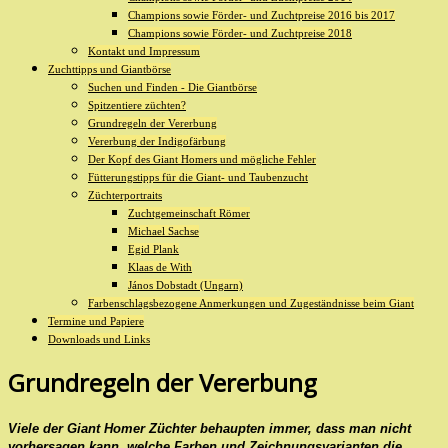
Champions sowie Förder- und Zuchtpreise 2016 bis 2017
Champions sowie Förder- und Zuchtpreise 2018
Kontakt und Impressum
Zuchttipps und Giantbörse
Suchen und Finden - Die Giantbörse
Spitzentiere züchten?
Grundregeln der Vererbung
Vererbung der Indigofärbung
Der Kopf des Giant Homers und mögliche Fehler
Fütterungstipps für die Giant- und Taubenzucht
Züchterportraits
Zuchtgemeinschaft Römer
Michael Sachse
Egid Plank
Klaas de With
János Dobstadt (Ungarn)
Farbenschlagsbezogene Anmerkungen und Zugeständnisse beim Giant
Termine und Papiere
Downloads und Links
Grundregeln der Vererbung
Viele der Giant Homer Züchter behaupten immer, dass man nicht
vorhersagen kann, welche Farben und Zeichnungsvarianten die