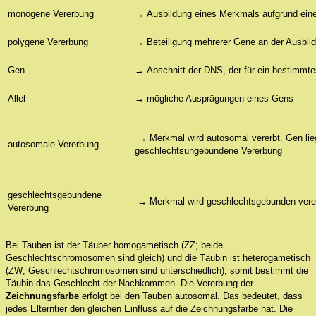
monogene Vererbung
→
Ausbildung eines Merkmals aufgrund ein
polygene Vererbung
→
Beteiligung mehrerer Gene an der Ausbi
Gen
→
Abschnitt der DNS, der für ein bestimmt
Allel
→
mögliche Ausprägungen eines Gens
→
Merkmal wird autosomal vererbt. Gen l
autosomale Vererbung
geschlechtsungebundene Vererbung
geschlechtsgebundene
→
Merkmal wird geschlechtsgebunden vere
Vererbung
Bei Tauben ist der Täuber homogametisch (ZZ; beide
Geschlechtschromosomen sind gleich) und die Täubin ist heterogametisch
(ZW; Geschlechtschromosomen sind unterschiedlich), somit bestimmt die
Täubin das Geschlecht der Nachkommen. Die Vererbung der
Zeichnungsfarbe
erfolgt bei den Tauben autosomal. Das bedeutet, dass
jedes Elterntier den gleichen Einfluss auf die Zeichnungsfarbe hat. Die