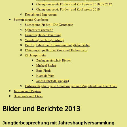
Champions sowie Förder- und Zuchtpreise 2016 bis 2017
Champions sowie Förder- und Zuchtpreise 2018
Kontakt und Impressum
Zuchttipps und Giantbörse
Suchen und Finden - Die Giantbörse
Spitzentiere züchten?
Grundregeln der Vererbung
Vererbung der Indigofärbung
Der Kopf des Giant Homers und mögliche Fehler
Fütterungstipps für die Giant- und Taubenzucht
Züchterportraits
Zuchtgemeinschaft Römer
Michael Sachse
Egid Plank
Klaas de With
János Dobstadt (Ungarn)
Farbenschlagsbezogene Anmerkungen und Zugeständnisse beim Giant
Termine und Papiere
Downloads und Links
Bilder und Berichte 2013
Jungtierbesprechung mit Jahreshauptversammlung