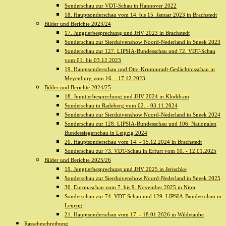
Sonderschau zur VDT-Schau in Hannover 2022
18. Hauptsonderschau vom 14. bis 15. Januar 2023 in Brachstedt
Bilder und Berichte 2023/24
17. Jungtierbesprechung und JHV 2023 in Brachstedt
Sonderschau zur Sierduivenshow Noord-Nederland in Sneek 2023
Sonderschau zur 127. LIPSIA-Bundesschau und 72. VDT-Schau
vom 01. bis 03.12.2023
19. Hauptsonderschau und Otto-Krummradt-Gedächtnisschau in
Meyenburg vom 16. - 17.12.2023
Bilder und Berichte 2024/25
18. Jungtierbesprechung und JHV 2024 in Kloddram
Sonderschau in Radeberg vom 02. - 03.11.2024
Sonderschau zur Sierduivenshow Noord-Nederland in Sneek 2024
Sonderschau zur 128. LIPSIA-Bundesschau und 106. Nationalen
Bundessiegerschau in Leipzig 2024
20. Hauptsonderschau vom 14. - 15.12.2024 in Brachstedt
Sonderschau zur 73. VDT-Schau in Erfurt vom 10. - 12.01.2025
Bilder und Berichte 2025/26
19. Jungtierbesprechung und JHV 2025 in Jerischke
Sonderschau zur Sierduivenshow Noord-Nederland in Sneek 2025
30. Europaschau vom 7. bis 9. November 2025 in Nitra
Sonderschau zur 74. VDT-Schau und 129. LIPSIA-Bundesschau in
Leipzig
21. Hauptsonderschau vom 17. - 18.01.2026 in Wildetaube
Rassebeschreibung