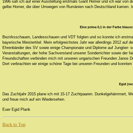
1996 sah ich auf einer Ausstellung erstmals Giant Homer und ich war von d
gelbe Homer, die über Umwegen von Rumänien nach Deutschland kamen. Im g
Eine prima 0,1 in der Farbe blau
Bezirksschauen, Landesschauen und VDT folgten und so konnte ich erstmals 
bayerische Meistertitel. Mein erfolgreichstes Jahr war allerdings 2012 auf
Ehrenbänder des SV sowie einige Championate und Diplome auf Jungtier- s
Veranstaltungen, der hohe Sachverstand unserer Sonderrichter sowie der fai
Freundschaften verbinden mich mit unseren ungarischen Freunden Janos Do
Dort verbrachten wir einige schöne Tage bei unseren Freunden und konnt
Egid (re
Das Zuchtjahr 2015 plane ich mit 15-17 Zuchtpaaren. Dunkelgehämmert, Wei
und freue mich auf ein Wiedersehen.
Euer Egid Plank
Back to Top