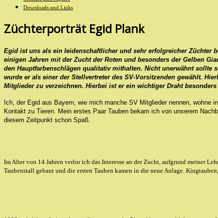
Downloads und Links
Züchterporträt Egid Plank
Egid ist uns als ein leidenschaftlicher und sehr erfolgreicher Züchte
einigen Jahren mit der Zucht der Roten und besonders der Gelben Gian
den Hauptfarbenschlägen qualitativ mithalten. Nicht unerwähnt sollte
wurde er als einer der Stellvertreter des SV-Vorsitzenden gewählt. Hie
Mitglieder zu verzeichnen. Hierbei ist er ein wichtiger Draht besonder
Ich, der Egid aus Bayern, wie mich manche SV Mitglieder nennen, wohne in
Kontakt zu Tieren. Mein erstes Paar Tauben bekam ich von unserem Nachb
diesem Zeitpunkt schon Spaß.
I
m Alter von 14 Jahren verlor ich das Interesse an der Zucht, aufgrund meiner Leh
Taubenstall gebaut und die ersten Tauben kamen in die neue Anlage. Kingtauben,