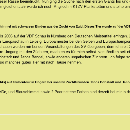
ieser Rasse beeindruckt. Nun ging die Suche nach den ersten Giants los und
leichen Jahr wurde ich noch Mitglied im KTZV Plankstetten und stellte ein 
schimmel mit schwarzen Binden aus der Zucht von Egid. Dieses Tier wurde auf der VDT
2006 auf der VDT Schau in Nürnberg den Deutschen Meistertitel erringen. 2
 der Europaschau in Leipzig. Europameister bei den Gelben und Europachampion
chauen wurden mir bei den Veranstaltungen des SV übergeben, dem ich seit 
re Umgang mit den Züchtern, machten es für mich selbst- verständlich seit 
bstadt und Janos Bengei, sowie anderen ungarischen Züchtern. Ich folgte 
en so manches gutes Tier mit nach Hause nehmen.
chts) auf Taubentour in Ungarn bei unseren Zuchtfreunden J
anos Dobstadt und
Ján
ße, und Blauschimmel sowie 2 Paar seltene Farben sind derzeit bei mir in de