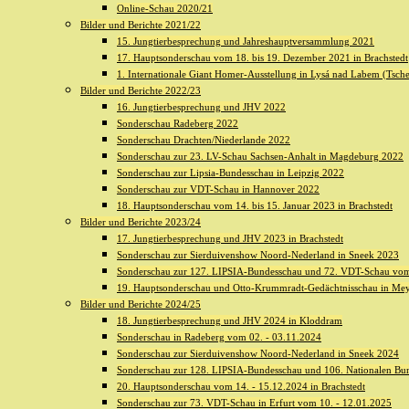
Online-Schau 2020/21
Bilder und Berichte 2021/22
15. Jungtierbesprechung und Jahreshauptversammlung 2021
17. Hauptsonderschau vom 18. bis 19. Dezember 2021 in Brachstedt
1. Internationale Giant Homer-Ausstellung in Lysá nad Labem (Tsch
Bilder und Berichte 2022/23
16. Jungtierbesprechung und JHV 2022
Sonderschau Radeberg 2022
Sonderschau Drachten/Niederlande 2022
Sonderschau zur 23. LV-Schau Sachsen-Anhalt in Magdeburg 2022
Sonderschau zur Lipsia-Bundesschau in Leipzig 2022
Sonderschau zur VDT-Schau in Hannover 2022
18. Hauptsonderschau vom 14. bis 15. Januar 2023 in Brachstedt
Bilder und Berichte 2023/24
17. Jungtierbesprechung und JHV 2023 in Brachstedt
Sonderschau zur Sierduivenshow Noord-Nederland in Sneek 2023
Sonderschau zur 127. LIPSIA-Bundesschau und 72. VDT-Schau vom
19. Hauptsonderschau und Otto-Krummradt-Gedächtnisschau in Me
Bilder und Berichte 2024/25
18. Jungtierbesprechung und JHV 2024 in Kloddram
Sonderschau in Radeberg vom 02. - 03.11.2024
Sonderschau zur Sierduivenshow Noord-Nederland in Sneek 2024
Sonderschau zur 128. LIPSIA-Bundesschau und 106. Nationalen Bun
20. Hauptsonderschau vom 14. - 15.12.2024 in Brachstedt
Sonderschau zur 73. VDT-Schau in Erfurt vom 10. - 12.01.2025