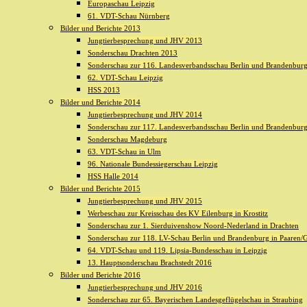
Europaschau Leipzig
61. VDT-Schau Nürnberg
Bilder und Berichte 2013
Jungtierbesprechung und JHV 2013
Sonderschau Drachten 2013
Sonderschau zur 116. Landesverbandsschau Berlin und Brandenburg 
62. VDT-Schau Leipzig
HSS 2013
Bilder und Berichte 2014
Jungtierbesprechung und JHV 2014
Sonderschau zur 117. Landesverbandsschau Berlin und Brandenburg 
Sonderschau Magdeburg
63. VDT-Schau in Ulm
96. Nationale Bundessiegerschau Leipzig
HSS Halle 2014
Bilder und Berichte 2015
Jungtierbesprechung und JHV 2015
Werbeschau zur Kreisschau des KV Eilenburg in Krostitz
Sonderschau zur 1. Sierduivenshow Noord-Nederland in Drachten
Sonderschau zur 118. LV-Schau Berlin und Brandenburg in Paaren/G
64. VDT-Schau und 119. Lipsia-Bundesschau in Leipzig
13. Hauptsonderschau Brachstedt 2016
Bilder und Berichte 2016
Jungtierbesprechung und JHV 2016
Sonderschau zur 65. Bayerischen Landesgeflügelschau in Straubing