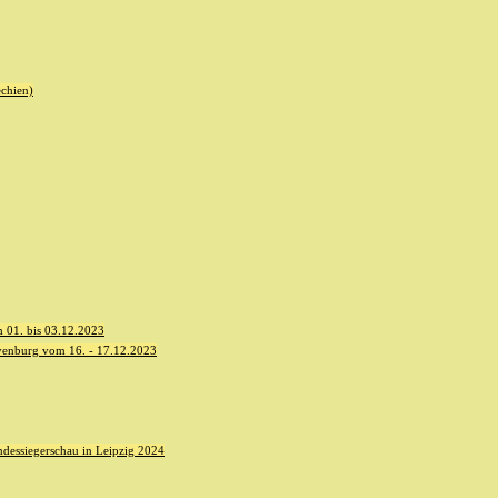
echien)
 01. bis 03.12.2023
yenburg vom 16. - 17.12.2023
dessiegerschau in Leipzig 2024