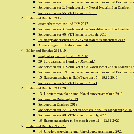
Sonderschau zur 119. Landesverbandsschau Berlin und Brandenburg 
Sonderschau zur 2. Sierduivenshow Noord-Nederland in Drachten
Sonderschau zur 65. VDT-Schau in Erfurt
Bilder und Berichte 2017
Jungtierbesprechung und JHV 2017
Sonderschau zur 3. Sierduivenshow Noord-Nederland in Drachten
Sonderschau zur 66. VDT-Schau in Leipzig 2017
14. Hauptsonderschau des SV Giant Homer in Brachstedt 2018
Anmerkungen zur Preisrichterarbeit
Bilder und Berichte 2018/19
Jungtierbesprechung und JHV 2018
29. Europaschau in Herning (Dänemark)
Sonderschau zur 4. Sierduivenshow Noord-Nederland in Drachten (N
Sonderschau zur 121. Landesverbandsschau Berlin und Brandenburg 
15. Haupsonderschau in Halle/Saale am 15. - 16.12.2018
Sonderschau zur 67. VDT-Schau in Kassel
Bilder und Berichte 2019/20
13. Jungtierbesprechung und Jahreshauptversammlung 2019
Sonderschau Radeberg 2019
Sonderschau Drachten 2019
Sonderschau zur 22. LV-Schau Sachsen-Anhalt in Magdeburg 2019
Sonderschau zur 68. VDT-Schau in Leipzig 2019
16. Hauptsonderschau in Brachstedt vom 11. - 12.01.2020
Bilder und Berichte 2020/21
14. Jungtierbesprechung und Jahreshauptversammlung 2020