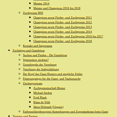
Meister 2014
Meister und Champions 2016 bis 2018
Zuchtpreise HSS
Champions sowie Förder- und Zuchtpreise 2011
Champions sowie Förder- und Zuchtpreise 2012
Champions sowie Förder- und Zuchtpreise 2013
Champions sowie Förder- und Zuchtpreise 2014
Champions sowie Förder- und Zuchtpreise 2016 bis 2017
Champions sowie Förder- und Zuchtpreise 2018
Kontakt und Impressum
Zuchttipps und Giantbörse
Suchen und Finden - Die Giantbörse
Spitzentiere züchten?
Grundregeln der Vererbung
Vererbung der Indigofärbung
Der Kopf des Giant Homers und mögliche Fehler
Fütterungstipps für die Giant- und Taubenzucht
Züchterportraits
Zuchtgemeinschaft Römer
Michael Sachse
Egid Plank
Klaas de With
János Dobstadt (Ungarn)
Farbenschlagsbezogene Anmerkungen und Zugeständnisse beim Giant
Termine und Papiere