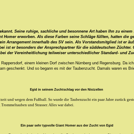
r bekannt. Seine ruhige, sachliche und besonnene Art haben Ihn zu einem
t Homer erworben. Als diese Farben seine Schläge füllten, hatten die
 sein Arrangement innerhalb des SV sein. Als Vorstandsmitglied ist er a
rbei ist er besonders der Ansprechpartner für die süddeutschen Züchter
s bei der Vereinheitlichung teilweiser unterschiedlicher Standard- und Zu
 Rappersdorf, einem kleinen Dorf zwischen Nürnberg und Regensburg. Da ich
arn geschenkt. Und so begann es mit der Taubenzucht. Damals waren es Bri
Egid in seinem Zuchtschlag vor den Nistzellen
rzeit und wegen dem Fußball. So wurde die Taubenzucht ein paar Jahre zurück geste
 Trommeltauben und Strasser. Alles war dabei.
Ein paar sehr typvolle Giant Homer aus der Zucht von Egid