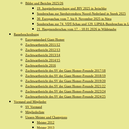
Bilder und Berichte 2025/26
19. Jungtierbesprechung und JHV 2025 in Jerischke
Sonderschau zur Sierduivenshow Noord-Nederland in Sneek 2025
30. Europaschau vom 7. bis 9. November 2025 in Nitra
Sonderschau zur 74. VDT-Schau und 129. LIPSIA-Bundesschau in L
21. Hauptsonderschau vom 17. - 18.01.2026 in Wildetaube
Rassebeschreibung
Europastandard Giant Homer
Zuchtwartbericht 2011/12
Zuchtwartbericht 2012/13
Zuchtwartbericht 2013/14
Zuchtwartbericht 2014/15
Zuchtwartbericht 2016
Zuchtwartbericht des SV der Giant Homer-Freunde 2017/18
Zuchtwartbericht des SV der Giant Homer-Freunde 2018/19
Zuchtwartbericht des SV der Giant Homer-Freunde 2019/20
Zuchtwartbericht des SV der Giant Homer-Freunde 2021/22
Zuchtwartbericht des SV der Giant Homer-Freunde 2023/24
Zuchtwartbericht des SV der Giant Homer-Freunde 2024/25
Vorstand und Mitglieder
SV Vorstand
Mitgliederliste
Unsere Meister und Champions
Meister 2012
Meister 2013