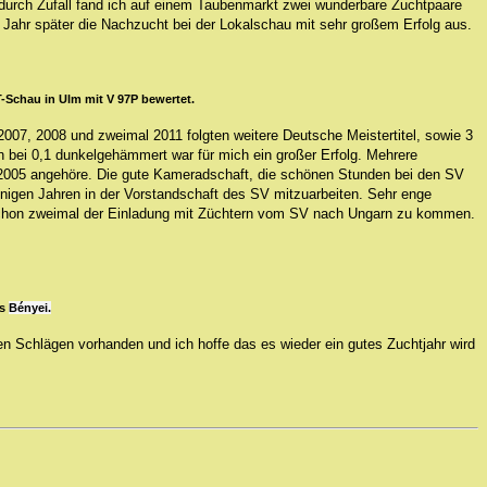
 durch Zufall fand ich auf einem Taubenmarkt zwei wunderbare Zuchtpaare
Jahr später die Nachzucht bei der Lokalschau mit sehr großem Erfolg aus.
-Schau in Ulm mit V 97P bewertet.
007, 2008 und zweimal 2011 folgten weitere Deutsche Meistertitel, sowie 3
 bei 0,1 dunkelgehämmert war für mich ein großer Erfolg. Mehrere
2005 angehöre. Die gute Kameradschaft, die schönen Stunden bei den SV
einigen Jahren in der Vorstandschaft des SV mitzuarbeiten. Sehr enge
schon zweimal der Einladung mit Züchtern vom SV nach Ungarn zu kommen.
os
Bényei.
n Schlägen vorhanden und ich hoffe das es wieder ein gutes Zuchtjahr wird