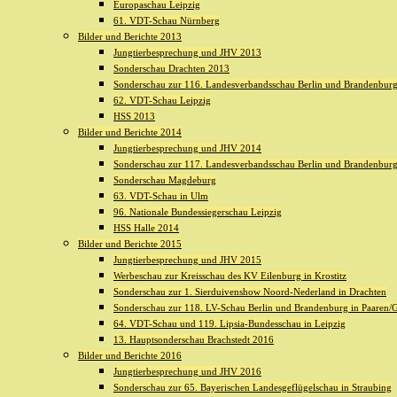
Europaschau Leipzig
61. VDT-Schau Nürnberg
Bilder und Berichte 2013
Jungtierbesprechung und JHV 2013
Sonderschau Drachten 2013
Sonderschau zur 116. Landesverbandsschau Berlin und Brandenburg 
62. VDT-Schau Leipzig
HSS 2013
Bilder und Berichte 2014
Jungtierbesprechung und JHV 2014
Sonderschau zur 117. Landesverbandsschau Berlin und Brandenburg 
Sonderschau Magdeburg
63. VDT-Schau in Ulm
96. Nationale Bundessiegerschau Leipzig
HSS Halle 2014
Bilder und Berichte 2015
Jungtierbesprechung und JHV 2015
Werbeschau zur Kreisschau des KV Eilenburg in Krostitz
Sonderschau zur 1. Sierduivenshow Noord-Nederland in Drachten
Sonderschau zur 118. LV-Schau Berlin und Brandenburg in Paaren/G
64. VDT-Schau und 119. Lipsia-Bundesschau in Leipzig
13. Hauptsonderschau Brachstedt 2016
Bilder und Berichte 2016
Jungtierbesprechung und JHV 2016
Sonderschau zur 65. Bayerischen Landesgeflügelschau in Straubing