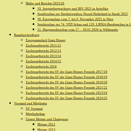
Bilder und Berichte 2025/26
19. Jungtierbesprechung und JHV 2025 in Jerischke
Sonderschau zur Sierduivenshow Noord-Nederland in Sneek 2025
30. Europaschau vom 7. bis 9. November 2025 in Nitra
Sonderschau zur 74. VDT-Schau und 129. LIPSIA-Bundesschau in L
21. Hauptsonderschau vom 17. - 18.01.2026 in Wildetaube
Rassebeschreibung
Europastandard Giant Homer
Zuchtwartbericht 2011/12
Zuchtwartbericht 2012/13
Zuchtwartbericht 2013/14
Zuchtwartbericht 2014/15
Zuchtwartbericht 2016
Zuchtwartbericht des SV der Giant Homer-Freunde 2017/18
Zuchtwartbericht des SV der Giant Homer-Freunde 2018/19
Zuchtwartbericht des SV der Giant Homer-Freunde 2019/20
Zuchtwartbericht des SV der Giant Homer-Freunde 2021/22
Zuchtwartbericht des SV der Giant Homer-Freunde 2023/24
Zuchtwartbericht des SV der Giant Homer-Freunde 2024/25
Vorstand und Mitglieder
SV Vorstand
Mitgliederliste
Unsere Meister und Champions
Meister 2012
Meister 2013