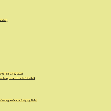
echien)
 01. bis 03.12.2023
yenburg vom 16. - 17.12.2023
dessiegerschau in Leipzig 2024