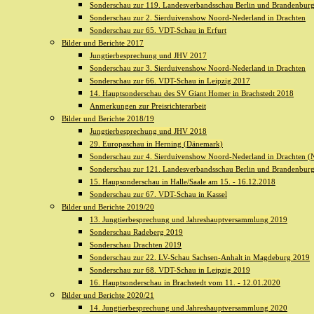
Sonderschau zur 119. Landesverbandsschau Berlin und Brandenburg 
Sonderschau zur 2. Sierduivenshow Noord-Nederland in Drachten
Sonderschau zur 65. VDT-Schau in Erfurt
Bilder und Berichte 2017
Jungtierbesprechung und JHV 2017
Sonderschau zur 3. Sierduivenshow Noord-Nederland in Drachten
Sonderschau zur 66. VDT-Schau in Leipzig 2017
14. Hauptsonderschau des SV Giant Homer in Brachstedt 2018
Anmerkungen zur Preisrichterarbeit
Bilder und Berichte 2018/19
Jungtierbesprechung und JHV 2018
29. Europaschau in Herning (Dänemark)
Sonderschau zur 4. Sierduivenshow Noord-Nederland in Drachten (N
Sonderschau zur 121. Landesverbandsschau Berlin und Brandenburg 
15. Haupsonderschau in Halle/Saale am 15. - 16.12.2018
Sonderschau zur 67. VDT-Schau in Kassel
Bilder und Berichte 2019/20
13. Jungtierbesprechung und Jahreshauptversammlung 2019
Sonderschau Radeberg 2019
Sonderschau Drachten 2019
Sonderschau zur 22. LV-Schau Sachsen-Anhalt in Magdeburg 2019
Sonderschau zur 68. VDT-Schau in Leipzig 2019
16. Hauptsonderschau in Brachstedt vom 11. - 12.01.2020
Bilder und Berichte 2020/21
14. Jungtierbesprechung und Jahreshauptversammlung 2020