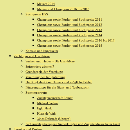
Meister 2014
Meister und Champions 2016 bis 2018
Zuchtpreise HSS
Champions sowie Förder- und Zuchtpreise 2011
Champions sowie Förder- und Zuchtpreise 2012
Champions sowie Förder- und Zuchtpreise 2013
Champions sowie Förder- und Zuchtpreise 2014
Champions sowie Förder- und Zuchtpreise 2016 bis 2017
Champions sowie Förder- und Zuchtpreise 2018
Kontakt und Impressum
Zuchttipps und Giantbörse
Suchen und Finden - Die Giantbörse
Spitzentiere züchten?
Grundregeln der Vererbung
Vererbung der Indigofärbung
Der Kopf des Giant Homers und mögliche Fehler
Fütterungstipps für die Giant- und Taubenzucht
Züchterportraits
Zuchtgemeinschaft Römer
Michael Sachse
Egid Plank
Klaas de With
János Dobstadt (Ungarn)
Farbenschlagsbezogene Anmerkungen und Zugeständnisse beim Giant
Termine und Papiere