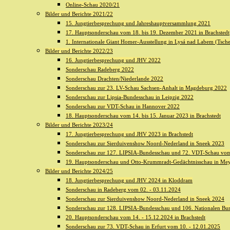
Online-Schau 2020/21
Bilder und Berichte 2021/22
15. Jungtierbesprechung und Jahreshauptversammlung 2021
17. Hauptsonderschau vom 18. bis 19. Dezember 2021 in Brachstedt
1. Internationale Giant Homer-Ausstellung in Lysá nad Labem (Tsch
Bilder und Berichte 2022/23
16. Jungtierbesprechung und JHV 2022
Sonderschau Radeberg 2022
Sonderschau Drachten/Niederlande 2022
Sonderschau zur 23. LV-Schau Sachsen-Anhalt in Magdeburg 2022
Sonderschau zur Lipsia-Bundesschau in Leipzig 2022
Sonderschau zur VDT-Schau in Hannover 2022
18. Hauptsonderschau vom 14. bis 15. Januar 2023 in Brachstedt
Bilder und Berichte 2023/24
17. Jungtierbesprechung und JHV 2023 in Brachstedt
Sonderschau zur Sierduivenshow Noord-Nederland in Sneek 2023
Sonderschau zur 127. LIPSIA-Bundesschau und 72. VDT-Schau vom
19. Hauptsonderschau und Otto-Krummradt-Gedächtnisschau in Me
Bilder und Berichte 2024/25
18. Jungtierbesprechung und JHV 2024 in Kloddram
Sonderschau in Radeberg vom 02. - 03.11.2024
Sonderschau zur Sierduivenshow Noord-Nederland in Sneek 2024
Sonderschau zur 128. LIPSIA-Bundesschau und 106. Nationalen Bun
20. Hauptsonderschau vom 14. - 15.12.2024 in Brachstedt
Sonderschau zur 73. VDT-Schau in Erfurt vom 10. - 12.01.2025