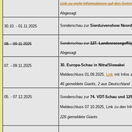
Link zu mehr Informationen auf den Seite
Abgesagt
Sonderschau zur
Sierduivenshow Noord
30.10. - 01.11.2025
Sonderschau zur
127. Landesrassegeflü
08. - 09.11.2025
Abgesagt
30. Europa-Schau in Nitra/Slowakei
07. - 09.11.2025
Meldeschluss 01.09.2025,
Link
mit Infos 
46 gemeldete Giants, 2 aus Deutschland
05. - 07.12.2025
Sonderschau zur
74.
VDT-Schau und
12
Meldeschluss 07.10.2025, Link zu den In
226 gemeldete Giants