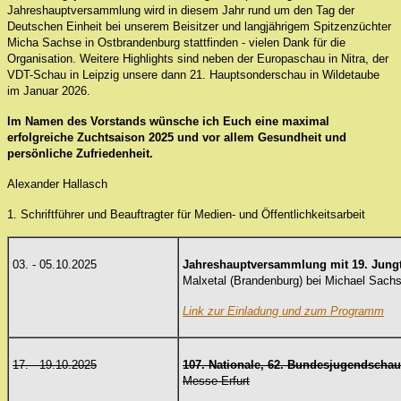
Jahreshauptversammlung wird in diesem Jahr rund um den Tag der
Deutschen Einheit bei unserem Beisitzer und langjährigem Spitzenzüchter
Micha Sachse in Ostbrandenburg stattfinden - vielen Dank für die
Organisation. Weitere Highlights sind neben der Europaschau in Nitra, der
VDT-Schau in Leipzig unsere dann 21. Hauptsonderschau in Wildetaube
im Januar 2026.
Im Namen des
Vorstands wünsche ich Euch eine maximal
erfolgreiche Zuchtsaison 2025 und vor allem Gesundheit und
persönliche Zufriedenheit.
Alexander Hallasch
1. Schriftführer und Beauftragter für Medien- und Öffentlichkeitsarbeit
03. - 05.10.2025
Jahreshauptversammlung
mit 19. Jung
Malxetal (Brandenburg) bei Michael Sach
Link zur Einladung und zum Programm
17. - 19.10.2025
107. Nationale, 62. Bundesjugendschau
Messe Erfurt