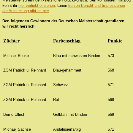
Meistertitel zu erringen - herzlichen Glückwunsch. Den kompletten Katalog
könnt ihr
hier verlinkt einsehen
. Einen
kurzen Bericht und Impressionen
der Ausstellung gibt es hier
.
Den folgenden Gewinnern der Deutschen Meisterschaft
gratulieren
wir recht herzlich
:
Züchter
Farbenschlag
Punkte
Michael Beuke
Blau mit schwarzen Binden
573
ZGM Patrick u. Reinhard
Blau-gehämmert
568
ZGM Patrick u. Reinhard
Schwarz
571
ZGM Patrick u. Reinhard
Rot
568
Bernd
Ullrich
Gelbfahl mit Binden
569
Michael Sachse
Andalusierfarbig
571