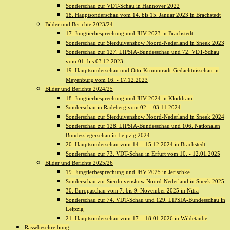
Sonderschau zur VDT-Schau in Hannover 2022
18. Hauptsonderschau vom 14. bis 15. Januar 2023 in Brachstedt
Bilder und Berichte 2023/24
17. Jungtierbesprechung und JHV 2023 in Brachstedt
Sonderschau zur Sierduivenshow Noord-Nederland in Sneek 2023
Sonderschau zur 127. LIPSIA-Bundesschau und 72. VDT-Schau
vom 01. bis 03.12.2023
19. Hauptsonderschau und Otto-Krummradt-Gedächtnisschau in
Meyenburg vom 16. - 17.12.2023
Bilder und Berichte 2024/25
18. Jungtierbesprechung und JHV 2024 in Kloddram
Sonderschau in Radeberg vom 02. - 03.11.2024
Sonderschau zur Sierduivenshow Noord-Nederland in Sneek 2024
Sonderschau zur 128. LIPSIA-Bundesschau und 106. Nationalen
Bundessiegerschau in Leipzig 2024
20. Hauptsonderschau vom 14. - 15.12.2024 in Brachstedt
Sonderschau zur 73. VDT-Schau in Erfurt vom 10. - 12.01.2025
Bilder und Berichte 2025/26
19. Jungtierbesprechung und JHV 2025 in Jerischke
Sonderschau zur Sierduivenshow Noord-Nederland in Sneek 2025
30. Europaschau vom 7. bis 9. November 2025 in Nitra
Sonderschau zur 74. VDT-Schau und 129. LIPSIA-Bundesschau in
Leipzig
21. Hauptsonderschau vom 17. - 18.01.2026 in Wildetaube
Rassebeschreibung