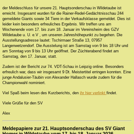
der Meldeschluss für unsere 21. Hauptsonderschau in Wildetaube ist
erreicht. Insgesamt wurden für die Rainer-Redel-Gedächtnisschau 244
gemeldete Giants sowie 34 Tiere in der Verkaufsklasse gemeldet. Dies ist
leider kein besonders erfreuliches Ergebnis. Wir treffen uns am
Wochenende vom 17. bis zum 18. Januar im Vereinsheim des GZV
Wildetaube
u. U. e.V
, um unseren Jahreshöhepunkt zu begehen. Die
Ausstellungsadresse lautet: Tschirmaer Straße 13, 07957
Langenwetzendorf. Die Ausstelung ist am Samstag von 9 bis 18 Uhr und
am Sonntag von 9 bis 13 Uhr geöffnet. Der Züchterabend findet am
Samstag, den 17. Januar, statt.
Zudem ist der Bericht zur 74. VDT-Schau in Leipzig online. Besonders
erfreulich war, dass wir insgesamt 9 Dt. Meistertitel erringen konnten. Eine
junge Andalusier-Täubin von Alexander Hallasch wurde zudem für die
Championwahl nominiert.
Viel Spaß beim lesen des Kurzberichts, den
ihr hier verlinkt
findet.
Viele Grüße für den SV
Alex
Meldepapiere zur 21. Hauptsonderschau des SV Giant
Homer in Wildetaube vom 17. bis 18. Januar 2026