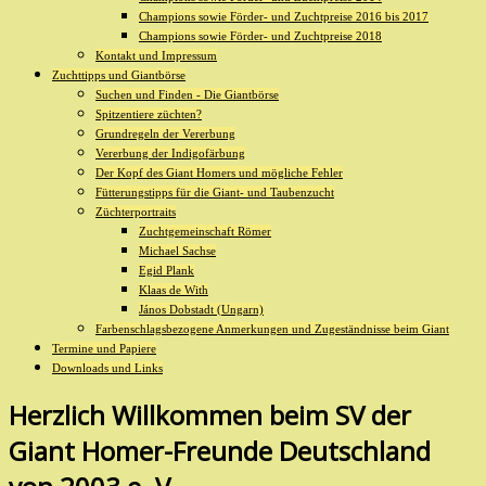
Champions sowie Förder- und Zuchtpreise 2016 bis 2017
Champions sowie Förder- und Zuchtpreise 2018
Kontakt und Impressum
Zuchttipps und Giantbörse
Suchen und Finden - Die Giantbörse
Spitzentiere züchten?
Grundregeln der Vererbung
Vererbung der Indigofärbung
Der Kopf des Giant Homers und mögliche Fehler
Fütterungstipps für die Giant- und Taubenzucht
Züchterportraits
Zuchtgemeinschaft Römer
Michael Sachse
Egid Plank
Klaas de With
János Dobstadt (Ungarn)
Farbenschlagsbezogene Anmerkungen und Zugeständnisse beim Giant
Termine und Papiere
Downloads und Links
Herzlich Willkommen beim SV der
Giant Homer-Freunde Deutschland