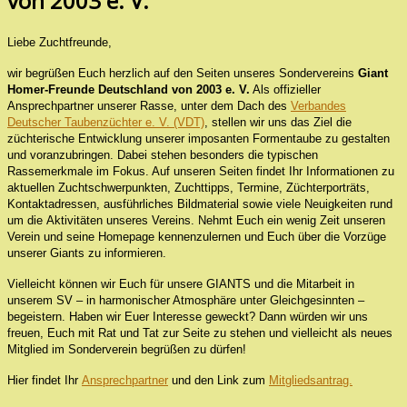
von 2003 e. V.
Liebe Zuchtfreunde,
wir begrüßen Euch herzlich auf den Seiten unseres Sondervereins
Giant
Homer-Freunde Deutschland von 2003 e. V.
Als offizieller
Ansprechpartner unserer Rasse, unter dem Dach des
Verbandes
Deutscher Taubenzüchter e. V. (VDT)
, stellen wir uns das Ziel die
züchterische Entwicklung unserer imposanten Formentaube zu gestalten
und voranzubringen. Dabei stehen besonders die typischen
Rassemerkmale im Fokus. Auf unseren Seiten findet Ihr Informationen zu
aktuellen Zuchtschwerpunkten, Zuchttipps, Termine, Züchterporträts,
Kontaktadressen, ausführliches Bildmaterial sowie viele Neuigkeiten rund
um die Aktivitäten unseres Vereins. Nehmt Euch ein wenig Zeit unseren
Verein und seine Homepage kennenzulernen und Euch über die Vorzüge
unserer Giants zu informieren.
Vielleicht können wir Euch für unsere GIANTS und die Mitarbeit in
unserem SV
–
in harmonischer Atmosphäre unter Gleichgesinnten
–
begeistern.
Haben wir Euer Interesse geweckt? Dann würden w
ir uns
freuen, Euch mit Rat und Tat zur Seite zu stehen und vielleicht als neues
Mitglied im Sonderverein begrüßen zu dürfen!
Hier findet Ihr
Ansprechpartner
und den Link zum
Mitgliedsantrag.