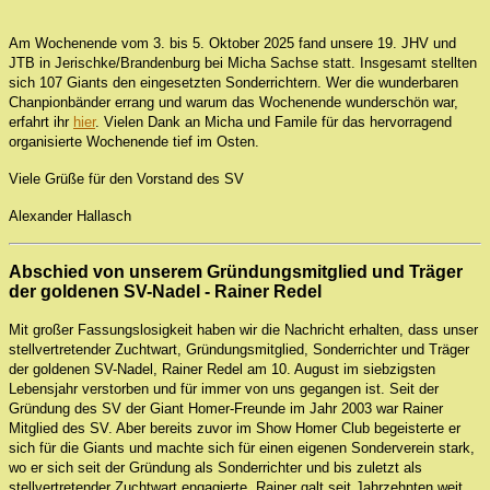
Am Wochenende vom 3. bis 5. Oktober 2025 fand unsere 19. JHV und
JTB in Jerischke/Brandenburg bei Micha Sachse statt. Insgesamt stellten
sich 107 Giants den eingesetzten Sonderrichtern. Wer die wunderbaren
Chanpionbänder errang und warum das Wochenende wunderschön war,
erfahrt ihr
hier
. Vielen Dank an Micha und Famile für das hervorragend
organisierte Wochenende tief im Osten.
Viele Grüße für den Vorstand des SV
Alexander Hallasch
Abschied von unserem Gründungsmitglied und Träger
der goldenen SV-Nadel - Rainer Redel
Mit großer Fassungslosigkeit haben wir die Nachricht erhalten, dass unser
stellvertretender Zuchtwart, Gründungsmitglied, Sonderrichter und Träger
der goldenen SV-Nadel, Rainer Redel am 10. August im siebzigsten
Lebensjahr verstorben und für immer von uns gegangen ist. Seit der
Gründung des SV der Giant Homer-Freunde im Jahr 2003 war Rainer
Mitglied des SV. Aber bereits zuvor im Show Homer Club begeisterte er
sich für die Giants und machte sich für einen eigenen Sonderverein stark,
wo er sich seit der Gründung als Sonderrichter und bis zuletzt als
stellvertretender Zuchtwart engagierte. Rainer galt seit Jahrzehnten weit